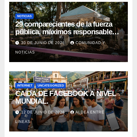
NOTICIAS
29 comparecientes de la fuerza
pública, máximos responsables
de asesinatos y desapariciones
30 DE JUNIO DE 2026
COMUNIDAD Y
forzadas en Huila, fueron
NOTICIAS
postulados ante el Tribunal para
la Paz para que les imponga
Sanción Propia
INTERNET
UNCATEGORIZED
CAÍDA DE FACEBOOK A NIVEL
MUNDIAL.
12 DE JUNIO DE 2026
ALDEA ENTRE
LINEAS