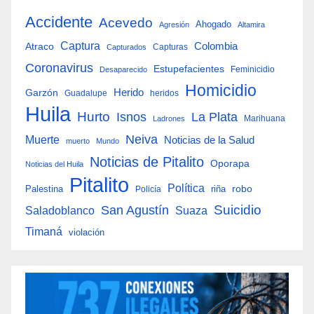
Accidente
Acevedo
Ahogado
Agresión
Altamira
Captura
Colombia
Atraco
Capturas
Capturados
Coronavirus
Estupefacientes
Feminicidio
Desaparecido
Homicidio
Herido
Garzón
Guadalupe
heridos
Huila
Hurto
Isnos
La Plata
Marihuana
Ladrones
Neiva
Muerte
Noticias de la Salud
muerto
Mundo
Noticias de Pitalito
Oporapa
Noticias del Huila
Pitalito
Política
robo
Palestina
riña
Policía
San Agustín
Suicidio
Suaza
Saladoblanco
Timaná
violación