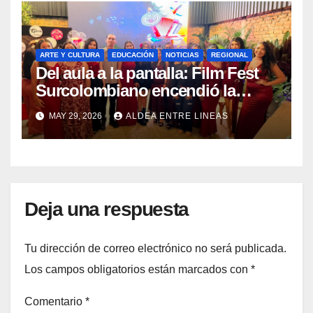
ARTE Y CULTURA
EDUCACIÓN
NOTICIAS
REGIONAL
Del aula a la pantalla: Film Fest
Surcolombiano encendió la
creatividad audiovisual en
MAY 29, 2026
ALDEA ENTRE LINEAS
Pitalito
Deja una respuesta
Tu dirección de correo electrónico no será publicada.
Los campos obligatorios están marcados con
*
Comentario
*