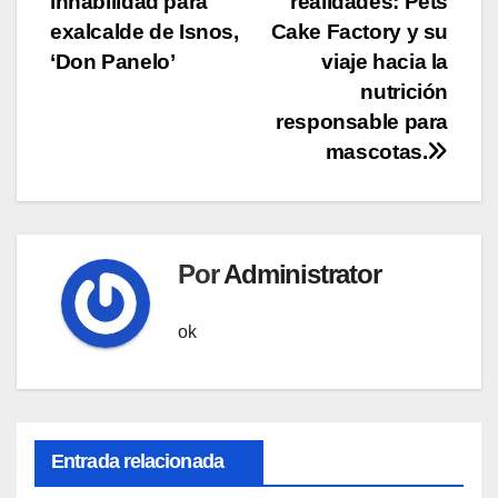
inhabilidad para
realidades: Pets
de
exalcalde de Isnos,
Cake Factory y su
entradas
‘Don Panelo’
viaje hacia la
nutrición
responsable para
mascotas.
Por
Administrator
ok
Entrada relacionada