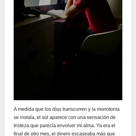
A medida que los días transcurren y la monotonía
se instala, el sol aparece con una sensación de
tristeza que parecía envolver mi alma. Ya era el
final de otro mes, el dinero escaseaba más que