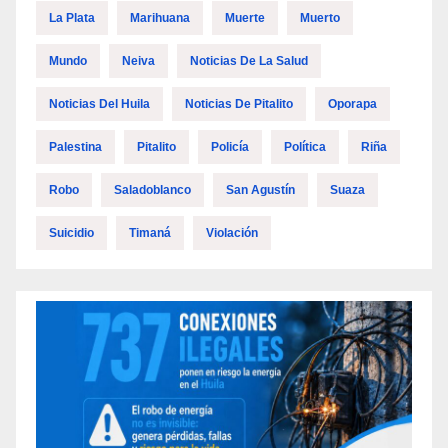
La Plata
Marihuana
Muerte
Muerto
Mundo
Neiva
Noticias De La Salud
Noticias Del Huila
Noticias De Pitalito
Oporapa
Palestina
Pitalito
Policía
Política
Riña
Robo
Saladoblanco
San Agustín
Suaza
Suicidio
Timaná
Violación