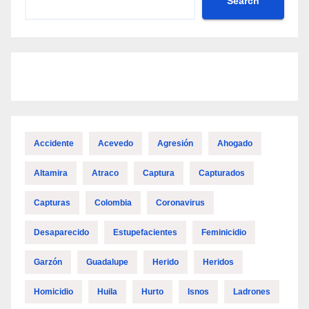
Search
Accidente
Acevedo
Agresión
Ahogado
Altamira
Atraco
Captura
Capturados
Capturas
Colombia
Coronavirus
Desaparecido
Estupefacientes
Feminicidio
Garzón
Guadalupe
Herido
Heridos
Homicidio
Huila
Hurto
Isnos
Ladrones