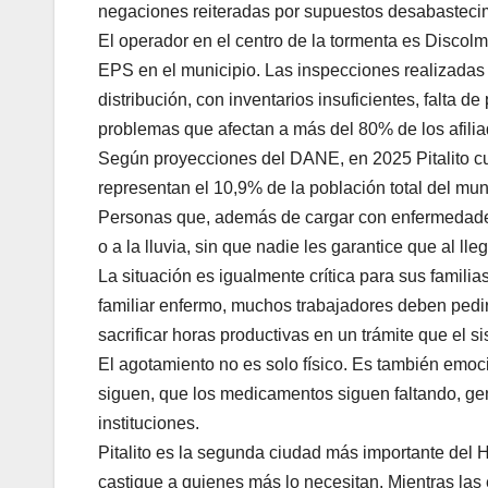
negaciones reiteradas por supuestos desabasteci
El operador en el centro de la tormenta es Disco
EPS en el municipio. Las inspecciones realizadas p
distribución, con inventarios insuficientes, falta d
problemas que afectan a más del 80% de los afil
Según proyecciones del DANE, en 2025 Pitalito 
representan el 10,9% de la población total del mun
Personas que, además de cargar con enfermedades 
o a la lluvia, sin que nadie les garantice que al ll
La situación es igualmente crítica para sus famil
familiar enfermo, muchos trabajadores deben pedir
sacrificar horas productivas en un trámite que el s
El agotamiento no es solo físico. Es también emoc
siguen, que los medicamentos siguen faltando, gen
instituciones.
Pitalito es la segunda ciudad más importante del 
castigue a quienes más lo necesitan. Mientras las