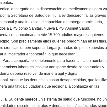
mientos.
lmedica, encargado de la dispensación de medicamentos para va
or la Secretaría de Salud del Huila evidenciaron fallas graves 
e personal y una inexistente capacidad de entrega domiciliaria,
iados a EPS como Sanitas, Nueva EPS y Asmet Salud.
cuenta con aproximadamente 15.700 adultos mayores, quienes
icipio. Son precisamente ellos quienes predominan en las filas.
crónicas, deben soportar largas jornadas de pie, expuestos al
egar al mostrador encontrarán lo que necesitan.
ias. Para acompañar o simplemente para hacer la fila en nombre 
 permisos laborales, costear transporte desde zonas rurales y
istema debería resolver de manera ágil y digna.
ional. Ver que las denuncias pasan desapercibidas, que las fila
era una fatiga ciudadana que erosiona la confianza en las
Huila. Su gente merece un sistema de salud que funcione, no u
 entidades discuten contratos y deudas, los más afectados sigu