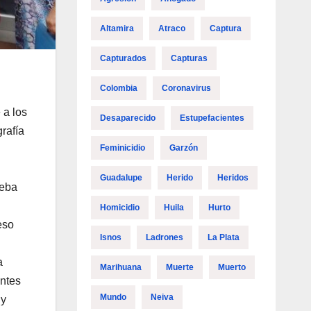
Altamira
Atraco
Captura
Capturados
Capturas
Colombia
Coronavirus
 a los
Desaparecido
Estupefacientes
rafía
Feminicidio
Garzón
Guadalupe
Herido
Heridos
ueba
Homicidio
Huila
Hurto
eso
Isnos
Ladrones
La Plata
a
Marihuana
Muerte
Muerto
entes
Mundo
Neiva
 y