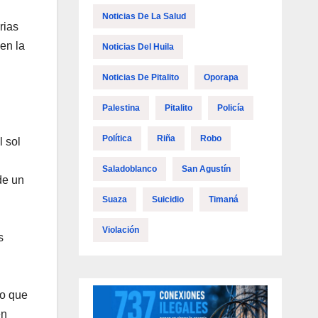
Noticias De La Salud
rias
en la
Noticias Del Huila
Noticias De Pitalito
Oporapa
Palestina
Pitalito
Policía
Política
Riña
Robo
 sol
Saladoblanco
San Agustín
de un
Suaza
Suicidio
Timaná
Violación
s
no que
en