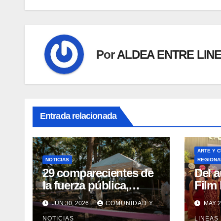
Por
ALDEA ENTRE LIN
Entrada relacionada
ARTE Y 
NOTICIAS
REGIONA
29 comparecientes de
Del a
la fuerza pública,
Film 
máximos
Surc
JUN 30, 2026
COMUNIDAD Y
MAY 2
responsables de
ence
NOTICIAS
LINEAS