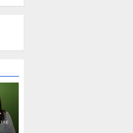
NTRE
va y