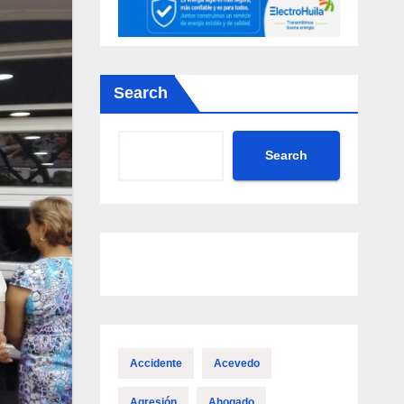
Search
Search
Accidente
Acevedo
Agresión
Ahogado