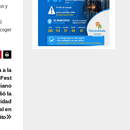
os y
S
ecoger
 a la
 Fest
iano
ió la
vidad
al en
ito