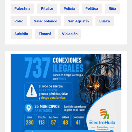
Palestina
Pitalito
Policía
Política
Riña
Robo
Saladoblanco
San Agustín
Suaza
Suicidio
Timaná
Violación