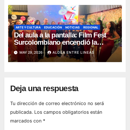
ARTE Y CULTURA
EDUCACIÓN
NOTICIAS
REGIONAL
Del aula a la pantalla: Film Fest
Surcolombiano encendió la
creatividad audiovisual en Pitalito
MAY 29, 2026
ALDEA ENTRE LINEAS
Deja una respuesta
Tu dirección de correo electrónico no será
publicada.
Los campos obligatorios están
marcados con
*