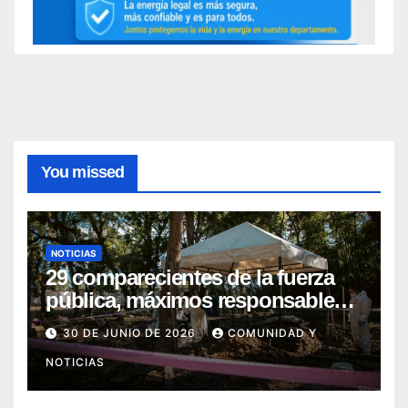
You missed
NOTICIAS
29 comparecientes de la fuerza
pública, máximos responsables
de asesinatos y desapariciones
30 DE JUNIO DE 2026
COMUNIDAD Y
forzadas en Huila, fueron
NOTICIAS
postulados ante el Tribunal para
la Paz para que les imponga