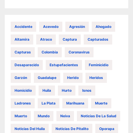
Accidente
Acevedo
Agresión
Ahogado
Altamira
Atraco
Captura
Capturados
Capturas
Colombia
Coronavirus
Desaparecido
Estupefacientes
Feminicidio
Garzón
Guadalupe
Herido
Heridos
Homicidio
Huila
Hurto
Isnos
Ladrones
La Plata
Marihuana
Muerte
Muerto
Mundo
Neiva
Noticias De La Salud
Noticias Del Huila
Noticias De Pitalito
Oporapa