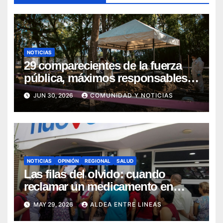
NOTICIAS
29 comparecientes de la fuerza
pública, máximos responsables
de asesinatos y desapariciones
JUN 30, 2026
COMUNIDAD Y NOTICIAS
forzadas en Huila, fueron
postulados ante el Tribunal para
la Paz para que les imponga
Sanción Propia
NOTICIAS
OPINIÓN
REGIONAL
SALUD
Las filas del olvido: cuando
reclamar un medicamento en
Pitalito se convierte en una
MAY 29, 2026
ALDEA ENTRE LINEAS
odisea