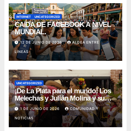
Sanción Propia
INTERNET
UNCATEGORIZED
CAÍDA DE FACEBOOK A NIVEL
MUNDIAL.
12 DE JUNIO DE 2026
ALDEA ENTRE
LINEAS
UNCATEGORIZED
¡De La Plata para el mundo! Los
Melechas y Julián Molina y su
nuevo éxito: «Pere Tántico»
1 DE JUNIO DE 2026
COMUNIDAD Y
NOTICIAS