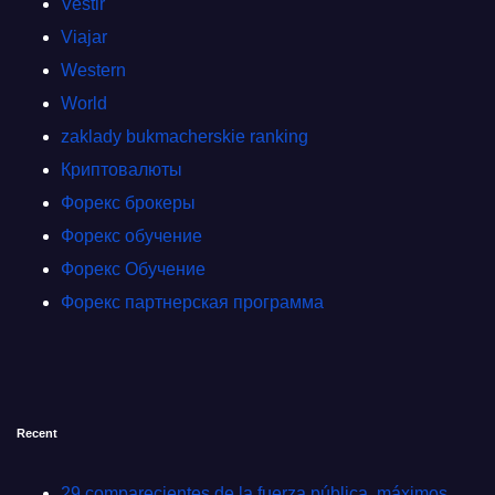
Vestir
Viajar
Western
World
zaklady bukmacherskie ranking
Криптовалюты
Форекс брокеры
Форекс обучение
Форекс Обучение
Форекс партнерская программа
Recent
29 comparecientes de la fuerza pública, máximos