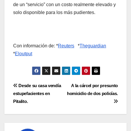
de un “servicio” con un costo realmente elevado y
solo disponible para los más pudientes.
Con información de: *
Reuters
*
Theguardian
*
Eloutput
Navegación
Desde su casa vendía
A la cárcel por presunto
estupefacientes en
homicidio de dos policías.
de
Pitalito.
entradas