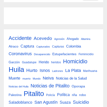
Accidente
Acevedo
Ahogado
Agresión
Altamira
Captura
Colombia
Atraco
Capturas
Capturados
Coronavirus
Estupefacientes
Feminicidio
Desaparecido
Homicidio
Herido
Garzón
Guadalupe
heridos
Huila
Hurto
Isnos
La Plata
Marihuana
Ladrones
Neiva
Muerte
Noticias de la Salud
muerto
Mundo
Noticias de Pitalito
Oporapa
Noticias del Huila
Pitalito
Política
robo
Palestina
riña
Policía
San Agustín
Suicidio
Suaza
Saladoblanco