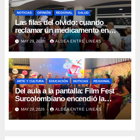
Sanción Propia
NOTICIAS
OPINIÓN
REGIONAL
SALUD
Las filas del olvido: cuando
reclamar un medicamento en
Pitalito se convierte en una
MAY 29, 2026
ALDEA ENTRE LINEAS
odisea
ARTE Y CULTURA
EDUCACIÓN
NOTICIAS
REGIONAL
Del aula a la pantalla: Film Fest
Surcolombiano encendió la
creatividad audiovisual en Pitalito
MAY 29, 2026
ALDEA ENTRE LINEAS