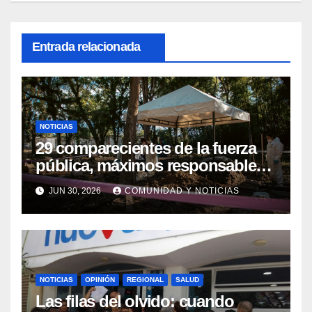
Entrada relacionada
NOTICIAS
29 comparecientes de la fuerza
pública, máximos responsables
de asesinatos y desapariciones
JUN 30, 2026
COMUNIDAD Y NOTICIAS
forzadas en Huila, fueron
postulados ante el Tribunal para
la Paz para que les imponga
Sanción Propia
NOTICIAS
OPINIÓN
REGIONAL
SALUD
Las filas del olvido: cuando