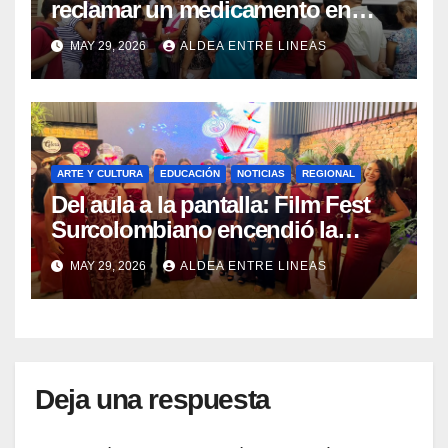
reclamar un medicamento en
Pitalito se convierte en una
MAY 29, 2026
ALDEA ENTRE LINEAS
odisea
ARTE Y CULTURA
EDUCACIÓN
NOTICIAS
REGIONAL
Del aula a la pantalla: Film Fest
Surcolombiano encendió la
creatividad audiovisual en
MAY 29, 2026
ALDEA ENTRE LINEAS
Pitalito
Deja una respuesta