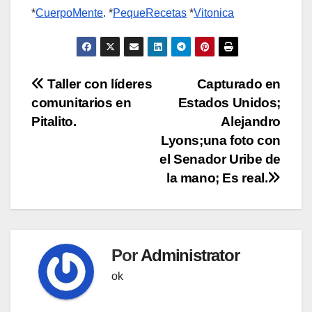
*
CuerpoMente
. *
PequeRecetas
*
Vitonica
Navegación
Taller con líderes
Capturado en
comunitarios en
Estados Unidos;
de
Pitalito.
Alejandro
entradas
Lyons;una foto con
el Senador Uribe de
la mano; Es real.
Por
Administrator
ok