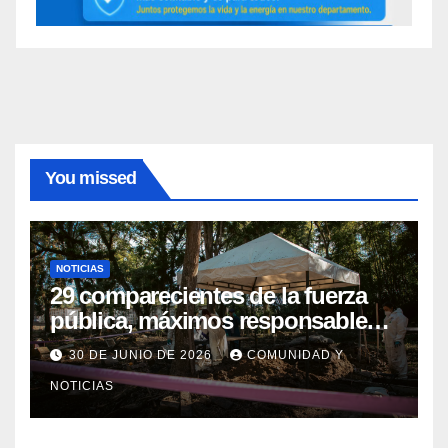
You missed
NOTICIAS
29 comparecientes de la fuerza
pública, máximos responsables
de asesinatos y desapariciones
30 DE JUNIO DE 2026
COMUNIDAD Y
forzadas en Huila, fueron
NOTICIAS
postulados ante el Tribunal para
la Paz para que les imponga
Sanción Propia