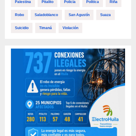
Palestina
Pitalito
Policía
Política
Riña
Robo
Saladoblanco
San Agustín
Suaza
Suicidio
Timaná
Violación