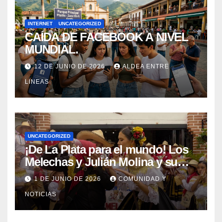
INTERNET
UNCATEGORIZED
CAÍDA DE FACEBOOK A NIVEL
MUNDIAL.
12 DE JUNIO DE 2026
ALDEA ENTRE
LINEAS
UNCATEGORIZED
¡De La Plata para el mundo! Los
Melechas y Julián Molina y su
nuevo éxito: «Pere Tántico»
1 DE JUNIO DE 2026
COMUNIDAD Y
NOTICIAS