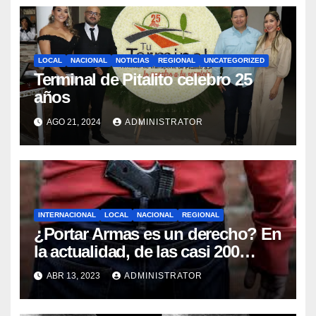
LOCAL
NACIONAL
NOTICIAS
REGIONAL
UNCATEGORIZED
Terminal de Pitalito celebro 25
años
AGO 21, 2024
ADMINISTRATOR
INTERNACIONAL
LOCAL
NACIONAL
REGIONAL
¿Portar Armas es un derecho? En
la actualidad, de las casi 200
constituciones del mundo, tres y
ABR 13, 2023
ADMINISTRATOR
solo tres siguen incluyendo el
derecho a portar armas.