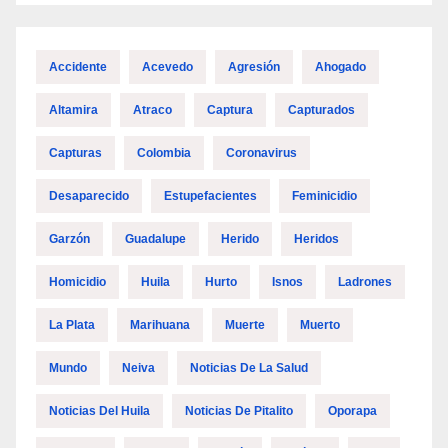
Accidente
Acevedo
Agresión
Ahogado
Altamira
Atraco
Captura
Capturados
Capturas
Colombia
Coronavirus
Desaparecido
Estupefacientes
Feminicidio
Garzón
Guadalupe
Herido
Heridos
Homicidio
Huila
Hurto
Isnos
Ladrones
La Plata
Marihuana
Muerte
Muerto
Mundo
Neiva
Noticias De La Salud
Noticias Del Huila
Noticias De Pitalito
Oporapa