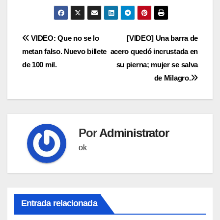
Navegación
VIDEO: Que no se lo
[VIDEO] Una barra de
metan falso. Nuevo billete
acero quedó incrustada en
de
de 100 mil.
su pierna; mujer se salva
entradas
de Milagro.
Por
Administrator
ok
Entrada relacionada