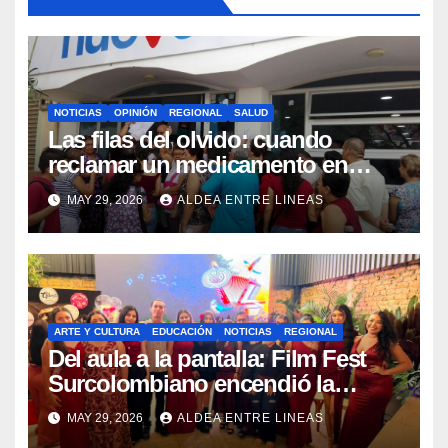
NOTICIAS
OPINIÓN
REGIONAL
SALUD
Las filas del olvido: cuando
reclamar un medicamento en
Pitalito se convierte en una
MAY 29, 2026
ALDEA ENTRE LINEAS
odisea
ARTE Y CULTURA
EDUCACIÓN
NOTICIAS
REGIONAL
Del aula a la pantalla: Film Fest
Surcolombiano encendió la
creatividad audiovisual en Pitalito
MAY 29, 2026
ALDEA ENTRE LINEAS