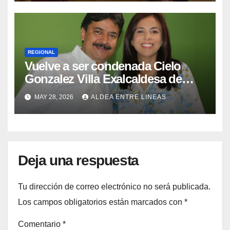
REGIONAL
Vuelve a ser condenada Cielo
Gonzalez Villa Exalcaldesa de
Neiva y Hermana del Senador
MAY 28, 2026
ALDEA ENTRE LINEAS
Carlos Julio Gonzalez Villa.
Deja una respuesta
Tu dirección de correo electrónico no será publicada.
Los campos obligatorios están marcados con
*
Comentario
*