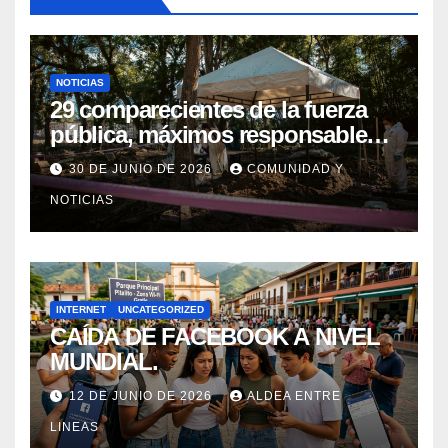
NOTICIAS
29 comparecientes de la fuerza
pública, máximos responsables
de asesinatos y desapariciones
30 DE JUNIO DE 2026
COMUNIDAD Y
forzadas en Huila, fueron
NOTICIAS
postulados ante el Tribunal para
la Paz para que les imponga
Sanción Propia
INTERNET
UNCATEGORIZED
CAÍDA DE FACEBOOK A NIVEL
MUNDIAL.
12 DE JUNIO DE 2026
ALDEA ENTRE
LINEAS