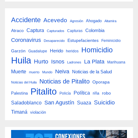
Accidente
Acevedo
Ahogado
Agresión
Altamira
Captura
Colombia
Atraco
Capturas
Capturados
Coronavirus
Estupefacientes
Feminicidio
Desaparecido
Homicidio
Herido
Garzón
Guadalupe
heridos
Huila
Hurto
Isnos
La Plata
Marihuana
Ladrones
Neiva
Muerte
Noticias de la Salud
muerto
Mundo
Noticias de Pitalito
Oporapa
Noticias del Huila
Pitalito
Política
robo
Palestina
riña
Policía
San Agustín
Suicidio
Suaza
Saladoblanco
Timaná
violación