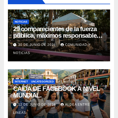
NOTICIAS
29 comparecientes de la fuerza
pública, máximos responsables
de asesinatos y desapariciones
30 DE JUNIO DE 2026
COMUNIDAD Y
forzadas en Huila, fueron
NOTICIAS
postulados ante el Tribunal para
la Paz para que les imponga
Sanción Propia
INTERNET
UNCATEGORIZED
CAÍDA DE FACEBOOK A NIVEL
MUNDIAL.
12 DE JUNIO DE 2026
ALDEA ENTRE
LINEAS