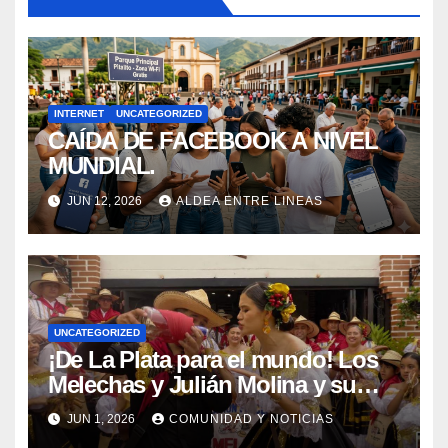
INTERNET
UNCATEGORIZED
CAÍDA DE FACEBOOK A NIVEL
MUNDIAL.
JUN 12, 2026
ALDEA ENTRE LINEAS
UNCATEGORIZED
¡De La Plata para el mundo! Los
Melechas y Julián Molina y su
nuevo éxito: «Pere Tántico»
JUN 1, 2026
COMUNIDAD Y NOTICIAS