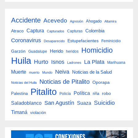
Accidente
Acevedo
Ahogado
Agresión
Altamira
Captura
Colombia
Atraco
Capturas
Capturados
Coronavirus
Estupefacientes
Feminicidio
Desaparecido
Homicidio
Herido
Garzón
Guadalupe
heridos
Huila
Hurto
Isnos
La Plata
Marihuana
Ladrones
Neiva
Muerte
Noticias de la Salud
muerto
Mundo
Noticias de Pitalito
Oporapa
Noticias del Huila
Pitalito
Política
robo
Palestina
riña
Policía
San Agustín
Suicidio
Suaza
Saladoblanco
Timaná
violación