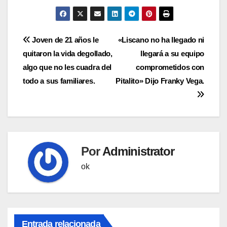
Navegación
Joven de 21 años le
«Liscano no ha llegado ni
quitaron la vida degollado,
llegará a su equipo
de
algo que no les cuadra del
comprometidos con
entradas
todo a sus familiares.
Pitalito» Dijo Franky Vega.
Por
Administrator
ok
Entrada relacionada