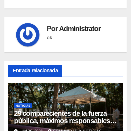
entradas
Por
Administrator
ok
Entrada relacionada
NOTICIAS
29 comparecientes de la fuerza
pública, máximos responsables
de asesinatos y desapariciones
JUN 30, 2026
COMUNIDAD Y NOTICIAS