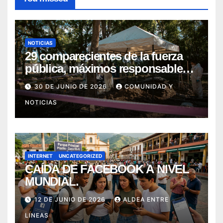
NOTICIAS
29 comparecientes de la fuerza
pública, máximos responsables
de asesinatos y desapariciones
30 DE JUNIO DE 2026
COMUNIDAD Y
forzadas en Huila, fueron
NOTICIAS
postulados ante el Tribunal para
la Paz para que les imponga
Sanción Propia
INTERNET
UNCATEGORIZED
CAÍDA DE FACEBOOK A NIVEL
MUNDIAL.
12 DE JUNIO DE 2026
ALDEA ENTRE
LINEAS