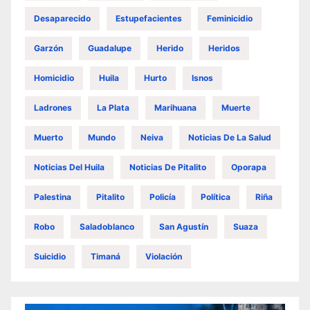
Desaparecido
Estupefacientes
Feminicidio
Garzón
Guadalupe
Herido
Heridos
Homicidio
Huila
Hurto
Isnos
Ladrones
La Plata
Marihuana
Muerte
Muerto
Mundo
Neiva
Noticias De La Salud
Noticias Del Huila
Noticias De Pitalito
Oporapa
Palestina
Pitalito
Policía
Política
Riña
Robo
Saladoblanco
San Agustín
Suaza
Suicidio
Timaná
Violación