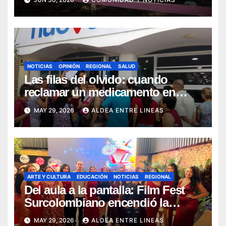
forzadas en Huila, fueron
postulados ante el Tribunal para
la Paz para que les imponga
Sanción Propia
NOTICIAS
OPINIÓN
REGIONAL
SALUD
Las filas del olvido: cuando
reclamar un medicamento en
Pitalito se convierte en una
MAY 29, 2026
ALDEA ENTRE LINEAS
odisea
ARTE Y CULTURA
EDUCACIÓN
NOTICIAS
REGIONAL
Del aula a la pantalla: Film Fest
Surcolombiano encendió la
creatividad audiovisual en Pitalito
MAY 29, 2026
ALDEA ENTRE LINEAS